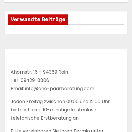
g
s
Verwandte Beiträge
n
a
v
i
Ahornstr. 16 – 94369 Rain
g
Tel.: 09429-8806
a
Email: info@ehe-paarberatung.com
t
Jeden Freitag zwischen 09:00 und 12:00 Uhr
biete ich eine 10-minütige kostenlose
i
telefonische Erstberatung an.
o
Bitte vereinbaren Sie Ihren Termin unter