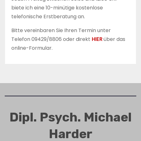
biete ich eine 10-minütige kostenlose
i
telefonische Erstberatung an.
o
Bitte vereinbaren Sie Ihren Termin unter
n
Telefon 09429/8806 oder direkt
HIER
über das
online-Formular.
Dipl. Psych. Michael
Harder