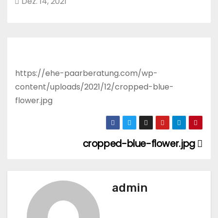
Dez. 14, 2021
n
https://ehe-paarberatung.com/wp-
content/uploads/2021/12/cropped-blue-
flower.jpg
cropped-blue-flower.jpg
B
e
i
admin
t