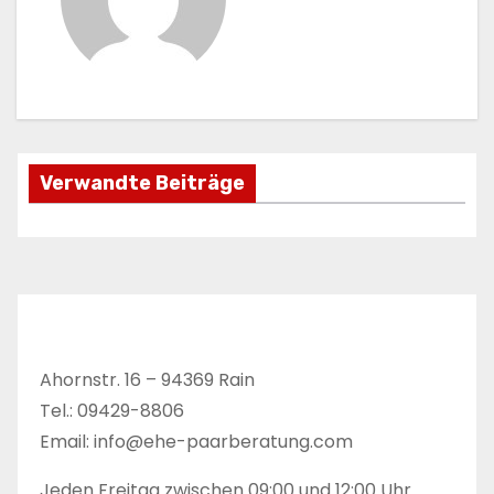
r
a
g
s
Verwandte Beiträge
n
a
v
i
Ahornstr. 16 – 94369 Rain
g
Tel.: 09429-8806
a
Email: info@ehe-paarberatung.com
t
Jeden Freitag zwischen 09:00 und 12:00 Uhr