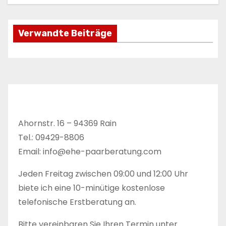
g
s
Verwandte Beiträge
n
a
v
i
Ahornstr. 16 – 94369 Rain
g
Tel.: 09429-8806
a
Email: info@ehe-paarberatung.com
t
Jeden Freitag zwischen 09:00 und 12:00 Uhr
biete ich eine 10-minütige kostenlose
i
telefonische Erstberatung an.
o
Bitte vereinbaren Sie Ihren Termin unter